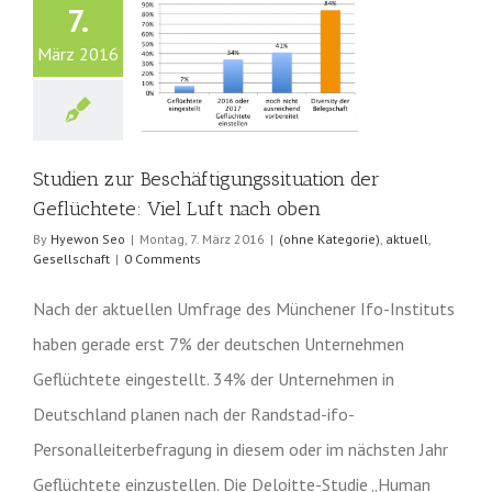
7.
März 2016
Studien zur
tigungssituation der
tete: Viel Luft nach
oben
Kategorie)
aktuell
Studien zur Beschäftigungssituation der
Gesellschaft
Geflüchtete: Viel Luft nach oben
By
Hyewon Seo
|
Montag, 7. März 2016
|
(ohne Kategorie)
,
aktuell
,
Gesellschaft
|
0 Comments
Nach der aktuellen Umfrage des Münchener Ifo-Instituts
haben gerade erst 7% der deutschen Unternehmen
Geflüchtete eingestellt. 34% der Unternehmen in
Deutschland planen nach der Randstad-ifo-
Personalleiterbefragung in diesem oder im nächsten Jahr
Geflüchtete einzustellen. Die Deloitte-Studie „Human