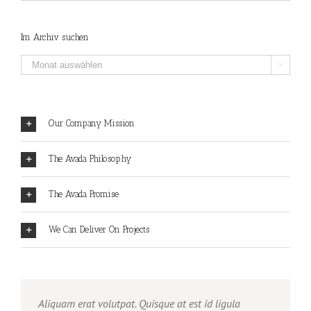
Kategorien
filtern
Im Archiv suchen
Im

Archiv
suchen
Our Company Mission
The Avada Philosophy
The Avada Promise
We Can Deliver On Projects
Aliquam erat volutpat. Quisque at est id ligula