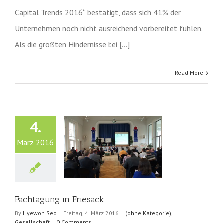
Capital Trends 2016“ bestätigt, dass sich 41% der
Unternehmen noch nicht ausreichend vorbereitet fühlen.
Als die größten Hindernisse bei [...]
Read More
4.
März 2016
agung in Friesack
hne Kategorie)
Gesellschaft
Fachtagung in Friesack
By
Hyewon Seo
|
Freitag, 4. März 2016
|
(ohne Kategorie)
,
Gesellschaft
|
0 Comments