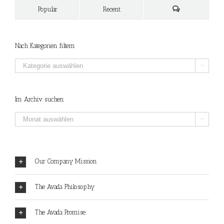
Popular
Recent
Nach Kategorien filtern
Nach

Kategorien
filtern
Im Archiv suchen
Im

Archiv
suchen
Our Company Mission
The Avada Philosophy
The Avada Promise