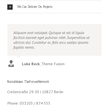
We Can Deliver On Projects
Aliquam erat volutpat. Quisque at est id ligula
facilisis laoreet eget pulvinar nibh. Suspendisse at
ultrices dui. Curabitur ac felis arcu sadips ipsums
fugiats nemis.
Luke Beck
,
Theme Fusion
Kontaktdaten TheFutureNetwork
Crellestraße 29-30 | 10827 Berlin
Phone: 033203 / 874 555