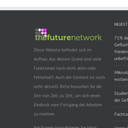
NEUEST
71% de
Geflüc
Diese Website befindet sich im
frieden
unbefr
Aufbau. Aus diesem Grund sind viele
Funktionen noch nicht aktiv oder
Mikrod
fehlerhaft. Auch der Content ist noch
wollen 
nicht aktuell. Bitte besuchen Sie die
Studie
Site von Zeit zu Zeit, um sich einen
der Gef
Eindruck vom Fortgang der Arbeiten
zu machen.
Fachta
Bei Fragen kontaktieren Sie bitte
Happy 