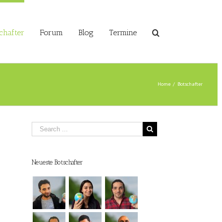
chafter
Forum
Blog
Termine
Home
/
Botschafter
Neueste Botschafter