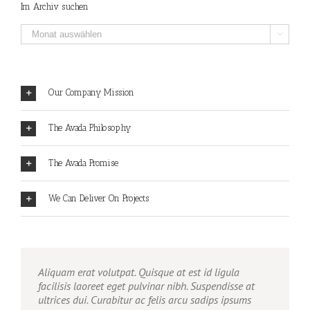
filtern
Im Archiv suchen
Im

Archiv
suchen
Our Company Mission
The Avada Philosophy
The Avada Promise
We Can Deliver On Projects
Aliquam erat volutpat. Quisque at est id ligula
facilisis laoreet eget pulvinar nibh. Suspendisse at
ultrices dui. Curabitur ac felis arcu sadips ipsums